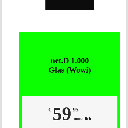
net.D 1.000
Glas (Wowi)
59
€
95
monatlich